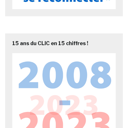
15 ans du CLIC en 15 chiffres !