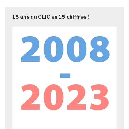
15 ans du CLIC en 15 chiffres !