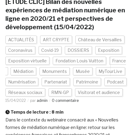
[ETUDE CLIC] Bilan des nouvelles
expériences de médiation numérique en
ligne en 2020/21 et perspectives de
développement (15/04/2022)
ACTUALITÉS
ART CRYPTE
Château de Versailles
Coronavirus
Covid-19
DOSSIERS
Exposition
Exposition virtuelle
Fondation Louis Vuitton
France
Médiation
Monuments
Musée
MyTourLive
Numérisation
Partenariat
Patrimoine
Podcast
Réseaux sociaux
RMN-GP
Visitorat et audience
15/04/2022
par
admin
0 commentaire
Temps de lecture :
8
min
Dans le contexte du webinaire consacré aux « Nouvelles
formes de médiation numérique en ligne: retour sur les
expériences françaises et francophones 2020/21 et