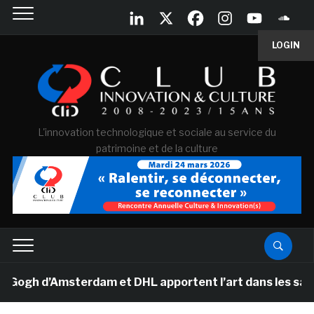
LOGIN
L'innovation technologique et sociale au service du
patrimoine et de la culture
h d’Amsterdam et DHL apportent l’art dans les salles d