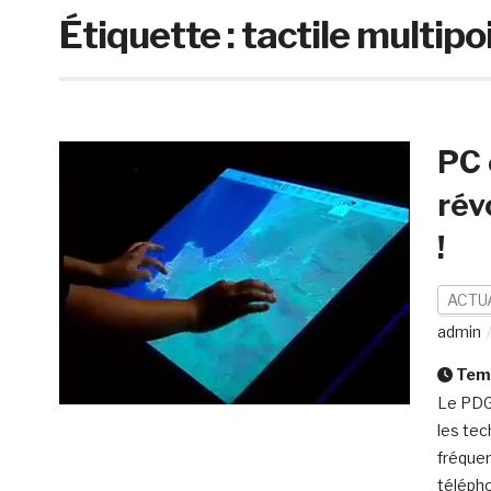
Étiquette :
tactile multipo
PC 
rév
!
ACTU
admin
Temp
Le PDG 
les tec
fréquen
télépho