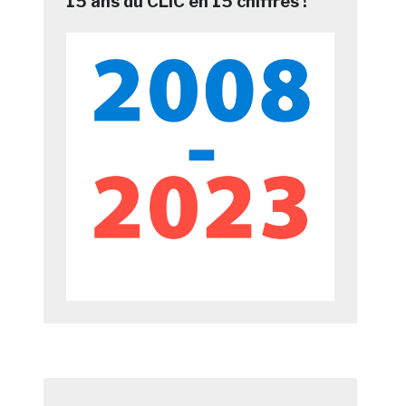
15 ans du CLIC en 15 chiffres !