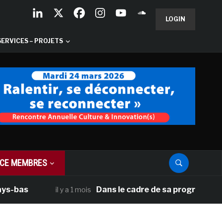
LOGIN
SERVICES – PROJETS
CE MEMBRES
as
Dans le cadre de sa programmation amé
il y a 1 mois