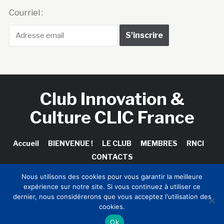
Courriel :
Club Innovation &
Culture CLIC France
Accueil
BIENVENUE !
LE CLUB
MEMBRES
RNCI
CONTACTS
Nous utilisons des cookies pour vous garantir la meilleure
expérience sur notre site. Si vous continuez à utiliser ce
dernier, nous considérerons que vous acceptez l'utilisation des
Copyright © 2026 Club Innovation & Culture CLIC France /
cookies.
Sinapses Conseils
Ok