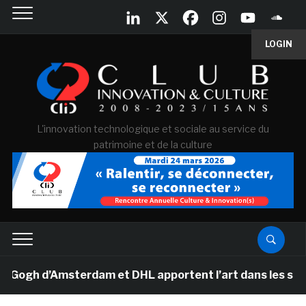
LOGIN
L'innovation technologique et sociale au service du
patrimoine et de la culture
gh d’Amsterdam et DHL apportent l’art dans les salles d