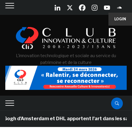
LOGIN
L'innovation technologique et sociale au service du
patrimoine et de la culture
h d’Amsterdam et DHL apportent l’art dans les salles d