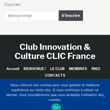
Courriel :
Club Innovation &
Culture CLIC France
Accueil
BIENVENUE !
LE CLUB
MEMBRES
RNCI
CONTACTS
Nous utilisons des cookies pour vous garantir la meilleure
expérience sur notre site. Si vous continuez à utiliser ce
dernier, nous considérerons que vous acceptez l'utilisation des
Copyright © 2026 Club Innovation & Culture CLIC France /
cookies.
Sinapses Conseils
Ok