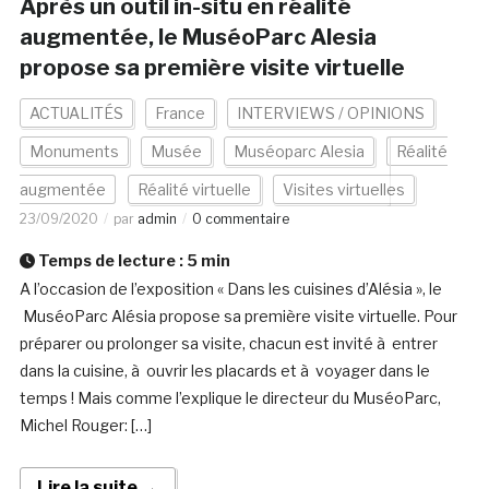
Après un outil in-situ en réalité
augmentée, le MuséoParc Alesia
propose sa première visite virtuelle
ACTUALITÉS
France
INTERVIEWS / OPINIONS
Monuments
Musée
Muséoparc Alesia
Réalité
augmentée
Réalité virtuelle
Visites virtuelles
23/09/2020
par
admin
0 commentaire
Temps de lecture :
5
min
A l’occasion de l’exposition « Dans les cuisines d’Alésia », le
MuséoParc Alésia propose sa première visite virtuelle. Pour
préparer ou prolonger sa visite, chacun est invité à entrer
dans la cuisine, à ouvrir les placards et à voyager dans le
temps ! Mais comme l’explique le directeur du MuséoParc,
Michel Rouger: […]
Lire la suite →