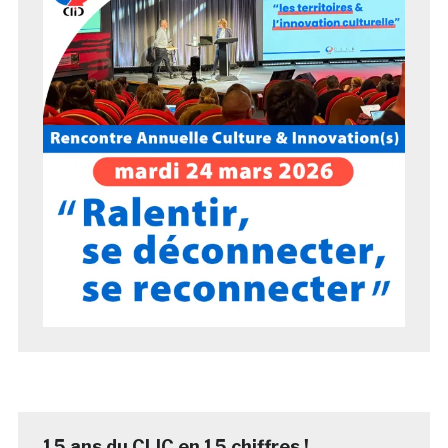
15 ans du CLIC en 15 chiffres !