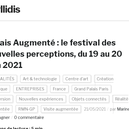
lidis
ais Augmenté : le festival des
velles perceptions, du 19 au 20
n 2021
ALITÉS
Art & technologie
Centre d'art
Création
ique
ENTREPRISES
France
Grand Palais Paris
rsion
Nouvelles expériences
Objets connectés
Réalité
ntée
RMN-GP
Visite augmentée
21/05/2021
par
Marin
agner
0 commentaire
s de lecture :
5
min