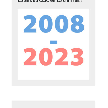
15 ans du CLIC en 15 chiffres !