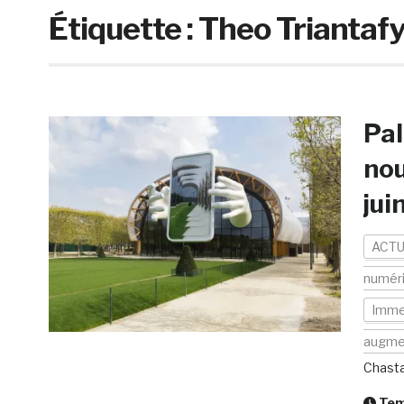
Étiquette :
Theo Triantafyl
Pal
nou
jui
ACTU
numér
Imme
augme
Chast
Temp