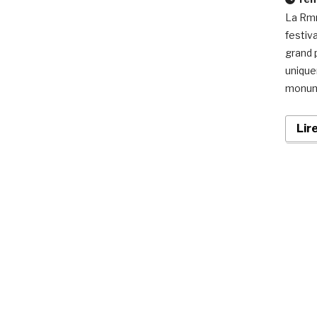
La Rmn
festiva
grand p
unique
monume
Lir