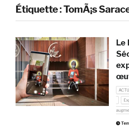
Étiquette :
TomÃ¡s Sarac
Le
Séo
exp
œuv
ACTU
Ex
augme
Temp