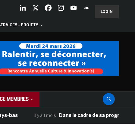
LOGIN
SERVICES – PROJETS
CE MEMBRES
as
Dans le cadre de sa programmation amé
il y a 1 mois