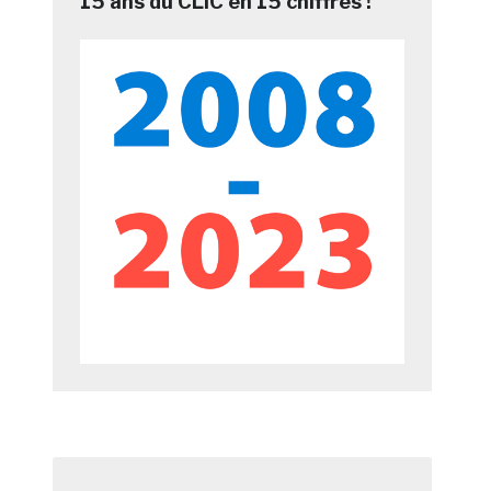
15 ans du CLIC en 15 chiffres !