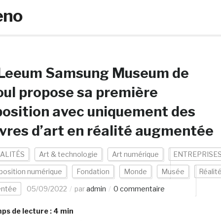
eno
 Leeum Samsung Museum de
ul propose sa première
osition avec uniquement des
res d’art en réalité augmentée
ALITÉS
Art & technologie
Art numérique
ENTREPRISE
position numérique
Fondation
Monde
Musée
Réalit
ntée
05/09/2022
par
admin
0 commentaire
s de lecture :
4
min