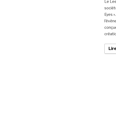
Le Lee
sociét
Eyes »
l’évèn
conçue
créati
Lir