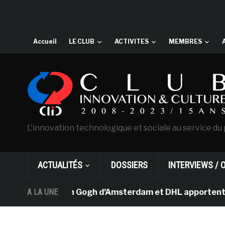
Accueil
LE CLUB
ACTIVITES
MEMBRES
L'innovation technologique et sociale au service du 
ACTUALITÉS
DOSSIERS
INTERVIEWS / 
e musée Van Gogh d’Amsterdam et DHL apportent l’art da
A LA UNE