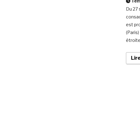
Temp
Du 27 
consac
est pr
(Paris
étroite
Lir