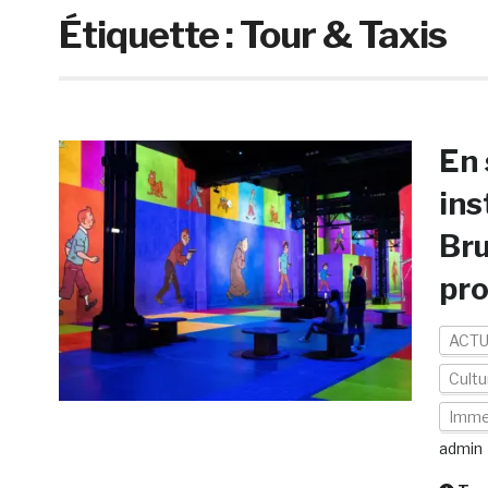
Étiquette :
Tour & Taxis
En
ins
Bru
pr
ACTU
Cult
Imme
admin