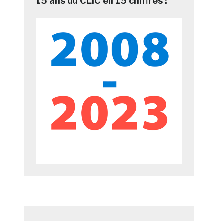
15 ans du CLIC en 15 chiffres !