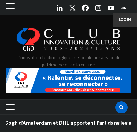
LOGIN
L'innovation technologique et sociale au service du
patrimoine et de la culture
gh d’Amsterdam et DHL apportent l’art dans les salles d