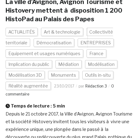
La ville d’Avignon, Avignon Tourisme et
Histovery mettent à disposition 1 200
HistoPad au Palais des Papes
ACTUALITÉS
Art & technologie
Collectivité
territoriale
Démocratisation
ENTREPRISES
Equipement et usages numériques
France
Implication du public
Médiation
Modélisation
Modélisation 3D
Monuments
Outils in-situ
Réalité augmentée
23/10/2017
par
Rédaction 3
0
commentaire
Temps de lecture :
5
min
Depuis le 21 octobre 2017, la Ville d’Avignon, Avignon Tourisme
et la société Histovery invitent tous les visiteurs à vivre une
expérience unique, une plongée dans le passé à la
découverte ou redécouverte du plus grand Palais gothique du