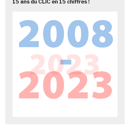
15 ans du CLIC en 15 chiffres !