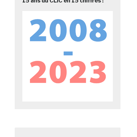
15 ans du CLIC en 15 chiffres !