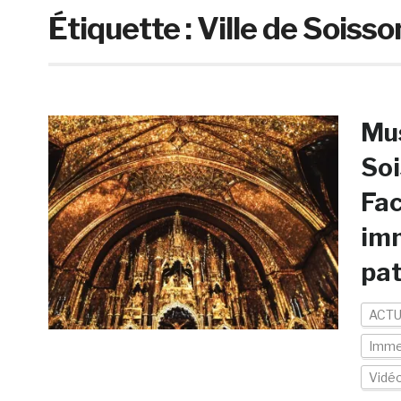
Étiquette :
Ville de Soisso
Mus
Soi
Fac
imm
pat
ACTU
Imme
Vidé