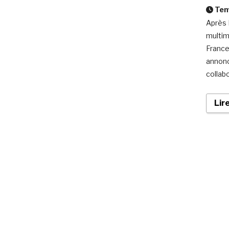
Temp
Après 
multim
France
annonc
collab
Lir