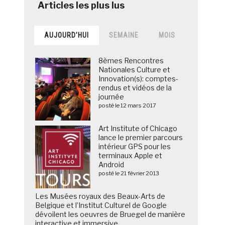
AUJOURD’HUI
SEMAINE
MOIS
8èmes Rencontres
Nationales Culture et
Innovation(s): comptes-
rendus et vidéos de la
journée
posté le 12 mars 2017
Art Institute of Chicago
lance le premier parcours
intérieur GPS pour les
terminaux Apple et
Android
posté le 21 février 2013
Les Musées royaux des Beaux-Arts de
Belgique et l’Institut Culturel de Google
dévoilent les oeuvres de Bruegel de manière
interactive et immersive