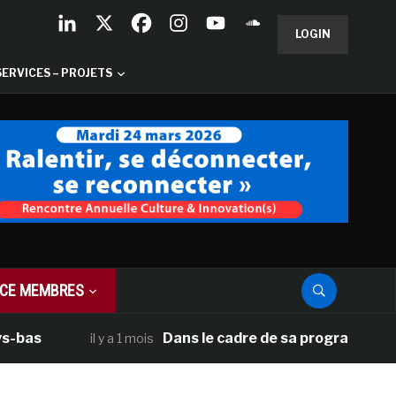
LOGIN
SERVICES – PROJETS
CE MEMBRES
s
Dans le cadre de sa programmation amér
il y a 1 mois