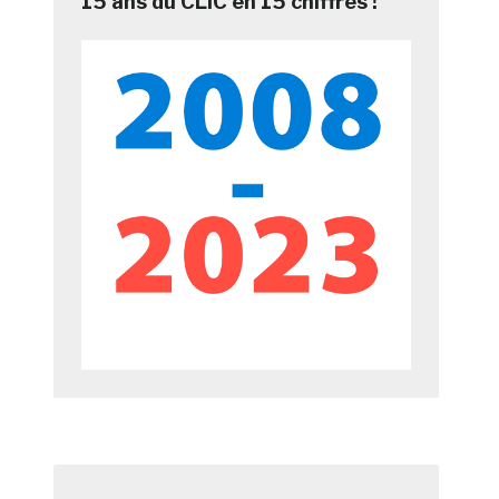
15 ans du CLIC en 15 chiffres !