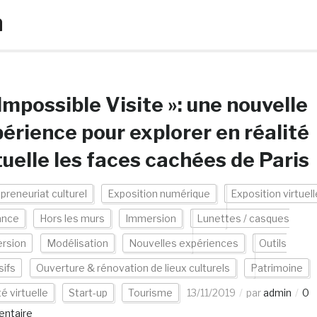
n
’Impossible Visite »: une nouvelle
érience pour explorer en réalité
tuelle les faces cachées de Paris
preneuriat culturel
Exposition numérique
Exposition virtuell
ance
Hors les murs
Immersion
Lunettes / casques
rsion
Modélisation
Nouvelles expériences
Outils
ifs
Ouverture & rénovation de lieux culturels
Patrimoine
té virtuelle
Start-up
Tourisme
13/11/2019
par
admin
0
ntaire