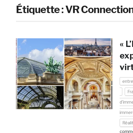
Étiquette :
VR Connectio
« L
exp
vir
entre
Fr
d'imme
immers
Réali
comme