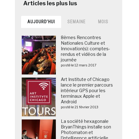
AUJOURD’HUI
SEMAINE
MOIS
8èmes Rencontres
Nationales Culture et
Innovation(s): comptes-
rendus et vidéos de la
journée
posté le 12 mars 2017
Art Institute of Chicago
lance le premier parcours
intérieur GPS pour les
terminaux Apple et
Android
posté le 21 février 2013
La société hexagonale
BryanThings installe son
Photomaton et
l’intelligence artificielle