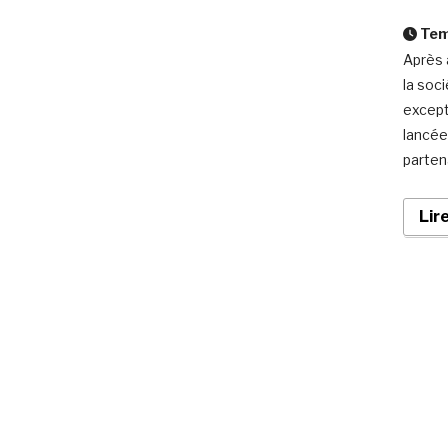
Temp
Après 
la soc
except
lancée
parten
Lir