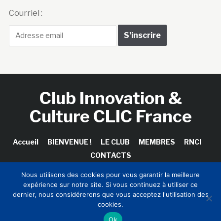
Courriel :
Club Innovation &
Culture CLIC France
Accueil
BIENVENUE !
LE CLUB
MEMBRES
RNCI
CONTACTS
Nous utilisons des cookies pour vous garantir la meilleure
expérience sur notre site. Si vous continuez à utiliser ce
dernier, nous considérerons que vous acceptez l'utilisation des
Copyright © 2026 Club Innovation & Culture CLIC France /
cookies.
Sinapses Conseils
Ok