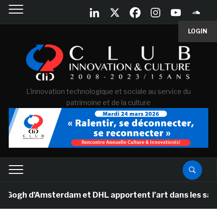
LOGIN
L'innovation technologique et sociale au service du
patrimoine et de la culture
h d’Amsterdam et DHL apportent l’art dans les salles d