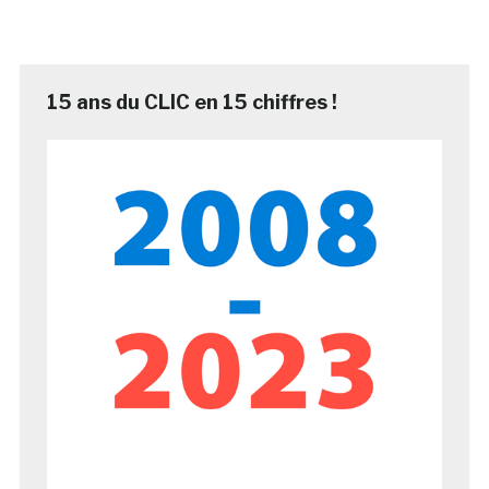
15 ans du CLIC en 15 chiffres !