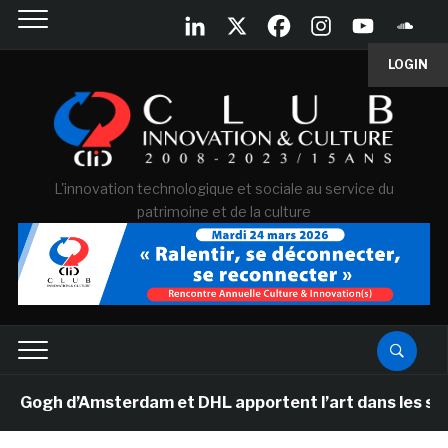
LOGIN
L'innovation technologique et sociale au service du
patrimoine et de la culture
gh d’Amsterdam et DHL apportent l’art dans les salles d