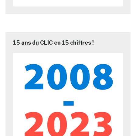
15 ans du CLIC en 15 chiffres !