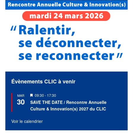
Évènements CLIC à venir
Mis
09:30
-
17:30
MAR
30
en
SAVE THE DATE / Rencontre Annuelle
avant
Culture & Innovation(s) 2027 du CLIC
Voir le calendrier