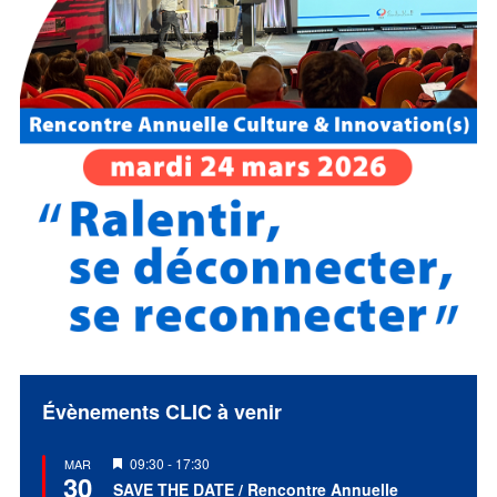
Évènements CLIC à venir
Mis
09:30
-
17:30
MAR
30
en
SAVE THE DATE / Rencontre Annuelle