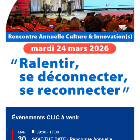
Évènements CLIC à venir
Mis
09:30
-
17:30
MAR
30
en
SAVE THE DATE / Rencontre Annuelle