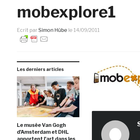
mobexplore1
Ecrit par
Simon Hübe
le
14/09/2011
Les derniers articles
Le musée Van Gogh
d’Amsterdam et DHL
apportent l’art dans les