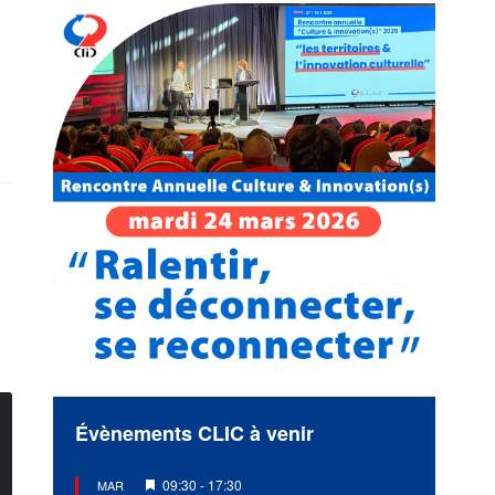
Évènements CLIC à venir
Mis
09:30
-
17:30
MAR