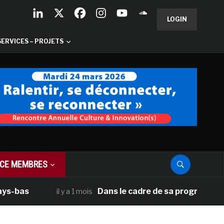
LOGIN
SERVICES – PROJETS
CE MEMBRES
as
Dans le cadre de sa programmation amé
il y a 1 mois