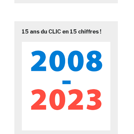
15 ans du CLIC en 15 chiffres !