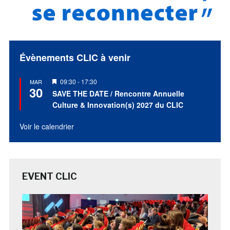
Évènements CLIC à venir
Mis
09:30
-
17:30
MAR
30
en
SAVE THE DATE / Rencontre Annuelle
avant
Culture & Innovation(s) 2027 du CLIC
Voir le calendrier
EVENT CLIC