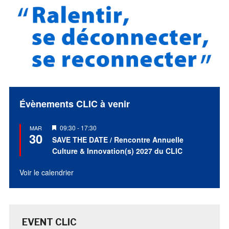
Évènements CLIC à venir
Mis
09:30
-
17:30
MAR
30
en
SAVE THE DATE / Rencontre Annuelle
avant
Culture & Innovation(s) 2027 du CLIC
Voir le calendrier
EVENT CLIC