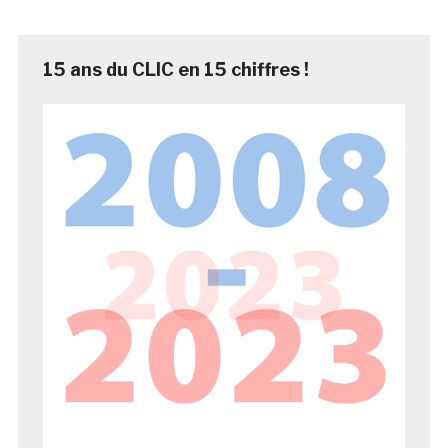
15 ans du CLIC en 15 chiffres !