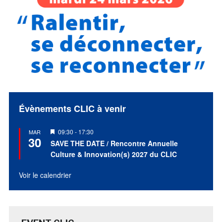
Évènements CLIC à venir
Mis
09:30
-
17:30
MAR
30
en
SAVE THE DATE / Rencontre Annuelle
avant
Culture & Innovation(s) 2027 du CLIC
Voir le calendrier