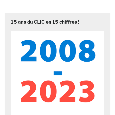
15 ans du CLIC en 15 chiffres !