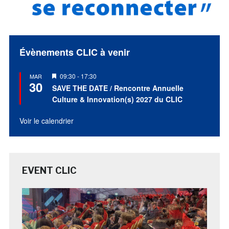
Évènements CLIC à venir
Mis
09:30
-
17:30
MAR
30
en
SAVE THE DATE / Rencontre Annuelle
avant
Culture & Innovation(s) 2027 du CLIC
Voir le calendrier
EVENT CLIC