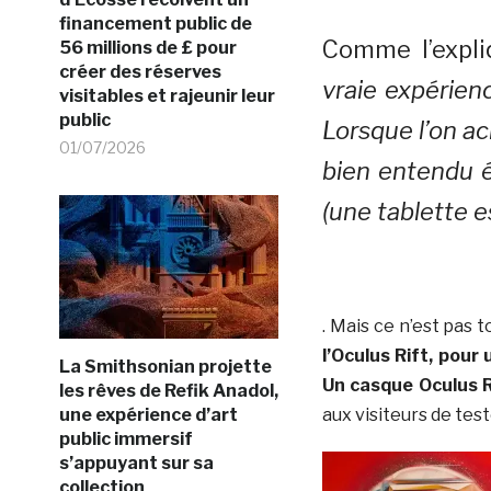
financement public de
Comme l’expl
56 millions de £ pour
créer des réserves
vraie expérienc
visitables et rajeunir leur
public
Lorsque l’on ac
01/07/2026
bien entendu é
(une tablette e
. Mais ce n’est pas t
l’Oculus Rift, pour
La Smithsonian projette
Un casque Oculus Ri
les rêves de Refik Anadol,
une expérience d’art
aux visiteurs de tes
public immersif
s’appuyant sur sa
collection