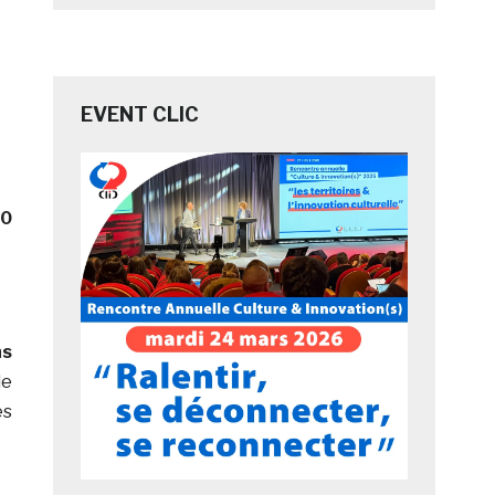
EVENT CLIC
.0
ns
le
es