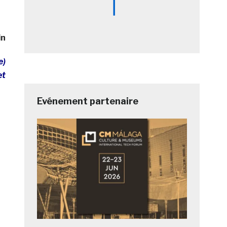
in
e)
et
Evénement partenaire