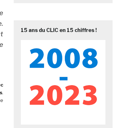
e
e.
15 ans du CLIC en 15 chiffres !
ut
ée
ec
es
.
re