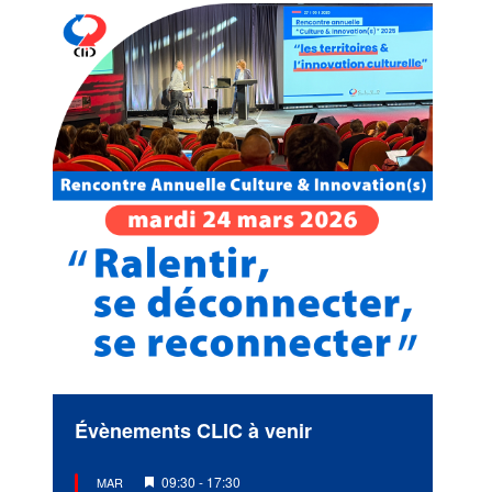
Évènements CLIC à venir
Mis
09:30
-
17:30
MAR