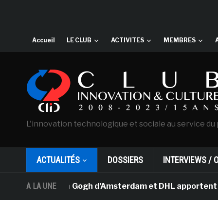
Accueil
LE CLUB
ACTIVITES
MEMBRES
L'innovation technologique et sociale au service du 
ACTUALITÉS
DOSSIERS
INTERVIEWS / 
usée Van Gogh d’Amsterdam et DHL apportent l’art dans l
A LA UNE