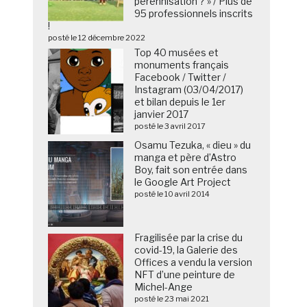
pérennisation ? » / Plus de
95 professionnels inscrits
!
posté le 12 décembre 2022
Top 40 musées et
monuments français
Facebook / Twitter /
Instagram (03/04/2017)
et bilan depuis le 1er
janvier 2017
posté le 3 avril 2017
Osamu Tezuka, « dieu » du
manga et père d’Astro
Boy, fait son entrée dans
le Google Art Project
posté le 10 avril 2014
Fragilisée par la crise du
covid-19, la Galerie des
Offices a vendu la version
NFT d’une peinture de
Michel-Ange
posté le 23 mai 2021