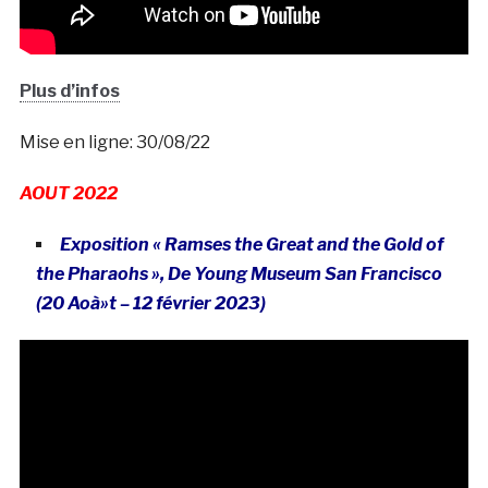
Plus d’infos
Mise en ligne: 30/08/22
AOUT 2022
Exposition « Ramses the Great and the Gold of
the Pharaohs », De Young Museum San Francisco
(20 Aoà»t – 12 février 2023)