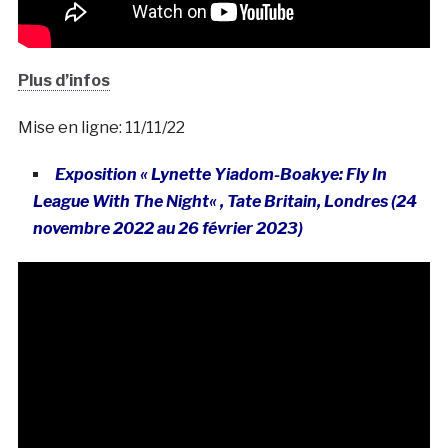
Plus d’infos
Mise en ligne: 11/11/22
Exposition «
Lynette Yiadom-Boakye: Fly In
League With The Night
« , Tate Britain, Londres (24
novembre 2022 au 26 février 2023)