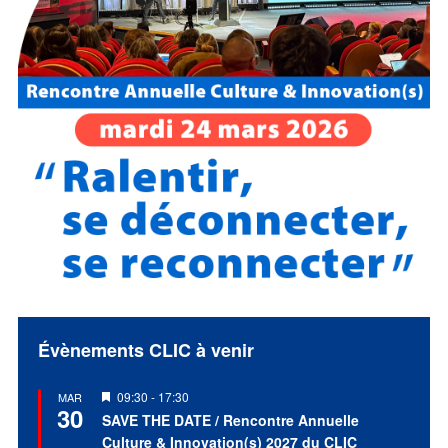
Évènements CLIC à venir
Mis
09:30
-
17:30
MAR
30
en
SAVE THE DATE / Rencontre Annuelle
avant
Culture & Innovation(s) 2027 du CLIC