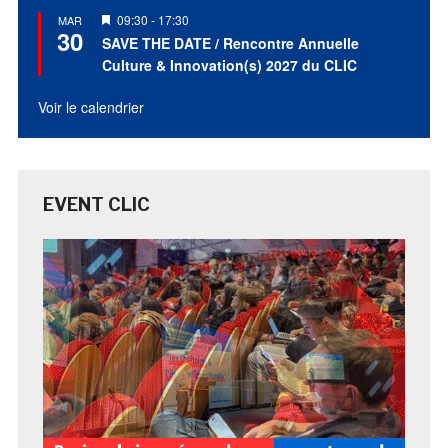
Mis
09:30
-
17:30
MAR
30
en
SAVE THE DATE / Rencontre Annuelle
avant
Culture & Innovation(s) 2027 du CLIC
Voir le calendrier
EVENT CLIC