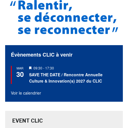
Évènements CLIC à venir
Mis
09:30
-
17:30
MAR
30
en
SAVE THE DATE / Rencontre Annuelle
avant
Culture & Innovation(s) 2027 du CLIC
Voir le calendrier
EVENT CLIC