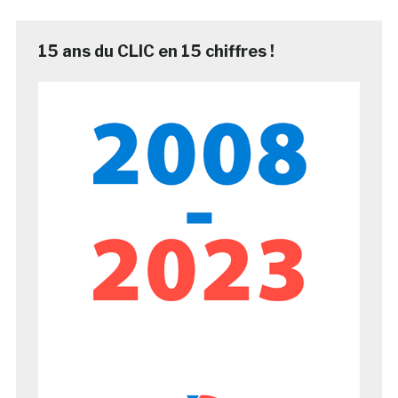
15 ans du CLIC en 15 chiffres !