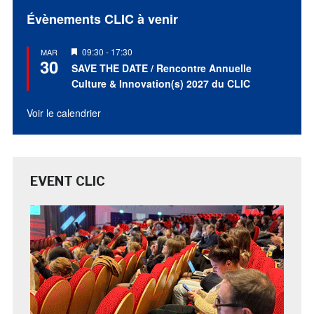
Évènements CLIC à venir
Mis
09:30
-
17:30
MAR
30
en
SAVE THE DATE / Rencontre Annuelle
avant
Culture & Innovation(s) 2027 du CLIC
Voir le calendrier
EVENT CLIC