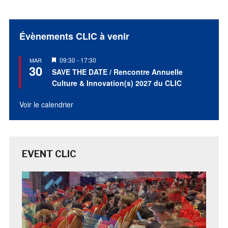
Évènements CLIC à venir
Mis
09:30
-
17:30
MAR
30
en
SAVE THE DATE / Rencontre Annuelle
avant
Culture & Innovation(s) 2027 du CLIC
Voir le calendrier
EVENT CLIC