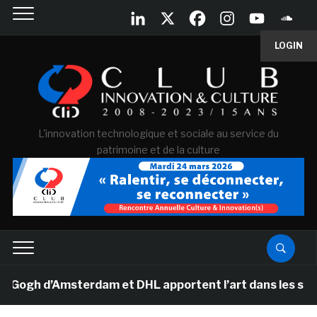
LOGIN
L'innovation technologique et sociale au service du
patrimoine et de la culture
gh d’Amsterdam et DHL apportent l’art dans les salles d