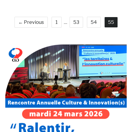
← Previous
1
…
53
54
55