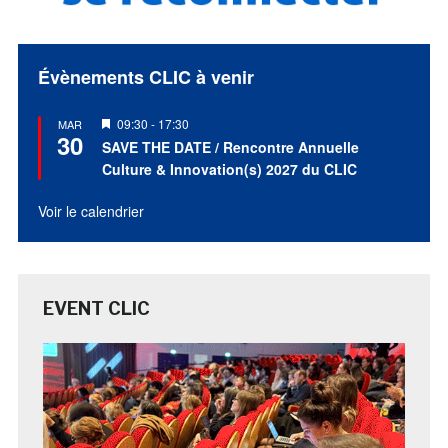
Évènements CLIC à venir
Mis
09:30
-
17:30
MAR
30
en
SAVE THE DATE / Rencontre Annuelle
avant
Culture & Innovation(s) 2027 du CLIC
Voir le calendrier
EVENT CLIC