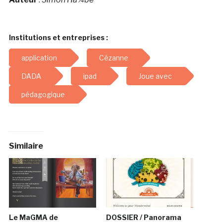
Institutions et entreprises :
application
Cézanne
DADA
ipad
Joue avec
pédagogique
Similaire
Le MaGMA de
DOSSIER / Panorama