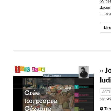
SSR et
docume
innova
Lir
« J
lud
ACTU
par
Si
Temp