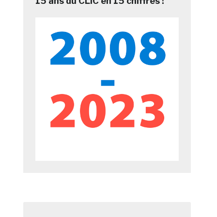
15 ans du CLIC en 15 chiffres !