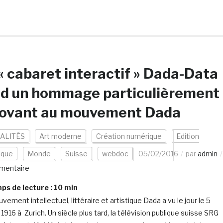
« cabaret interactif » Dada-Data
nd un hommage particulièrement
novant au mouvement Dada
ALITÉS
Art moderne
Création numérique
Edition
ique
Monde
Suisse
webdoc
05/02/2016
par
admin
mentaire
s de lecture :
10
min
ement intellectuel, littéraire et artistique Dada a vu le jour le 5
 1916 à Zurich. Un siècle plus tard, la télévision publique suisse SRG