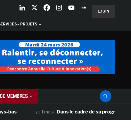
LOGIN
SERVICES – PROJETS
CE MEMBRES
as
Dans le cadre de sa programmation amé
il y a 1 mois