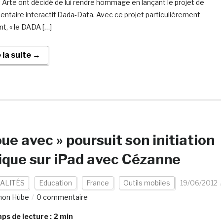
 Arte ont décidé de lui rendre hommage en lançant le projet de
ntaire interactif Dada-Data. Avec ce projet particulièrement
nt, « le DADA […]
e la suite →
oue avec » poursuit son initiation
ique sur iPad avec Cézanne
ALITÉS
Education
France
Outils mobiles
19/06/2012
mon Hübe
0 commentaire
s de lecture :
2
min