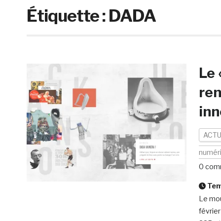
Étiquette :
DADA
Le 
re
in
ACTU
numér
0 com
Temp
Le mouv
février