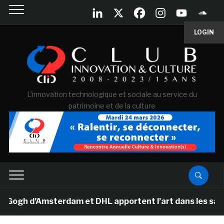
LOGIN
L'innovation technologique et sociale au service du
patrimoine et de la culture
h d’Amsterdam et DHL apportent l’art dans les salles d