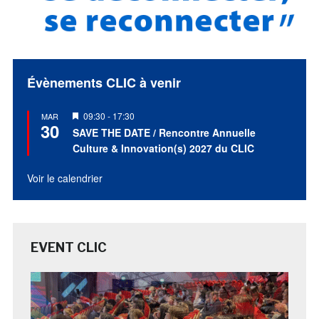
Évènements CLIC à venir
Mis
09:30
-
17:30
MAR
30
en
SAVE THE DATE / Rencontre Annuelle
avant
Culture & Innovation(s) 2027 du CLIC
Voir le calendrier
EVENT CLIC