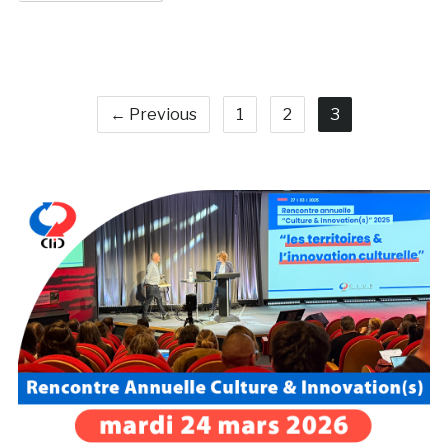
← Previous
1
2
3