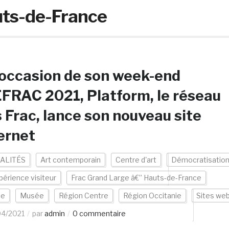
uts-de-France
’occasion de son week-end
RAC 2021, Platform, le réseau
 Frac, lance son nouveau site
ernet
ALITÉS
Art contemporain
Centre d'art
Démocratisatio
périence visiteur
Frac Grand Large â€” Hauts-de-France
ce
Musée
Région Centre
Région Occitanie
Sites we
04/2021
par
admin
0 commentaire