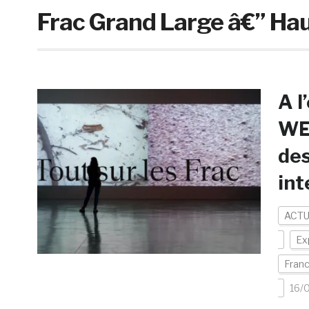
Frac Grand Large â€” Ha
A l
WEF
des
int
ACTU
Ex
Fran
16/