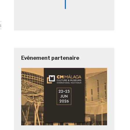
s
Evénement partenaire
t