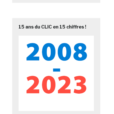
15 ans du CLIC en 15 chiffres !