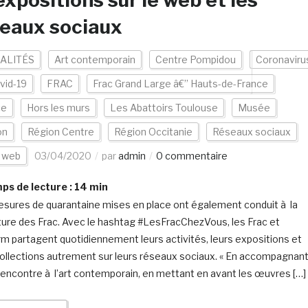
expositions sur le web et les
eaux sociaux
ALITÉS
Art contemporain
Centre Pompidou
Coronaviru
vid-19
FRAC
Frac Grand Large â€” Hauts-de-France
ce
Hors les murs
Les Abattoirs Toulouse
Musée
on
Région Centre
Région Occitanie
Réseaux sociaux
s web
03/04/2020
par
admin
0 commentaire
s de lecture :
14
min
sures de quarantaine mises en place ont également conduit à la
ure des Frac. Avec le hashtag #LesFracChezVous, les Frac et
rm partagent quotidiennement leurs activités, leurs expositions et
collections autrement sur leurs réseaux sociaux. « En accompagnan
rencontre à l’art contemporain, en mettant en avant les œuvres […]