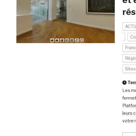
et 
rés
ACTU
Co
Fran
Régi
Site
Temp
Les me
fermet
Platfo
leurs 
votre 