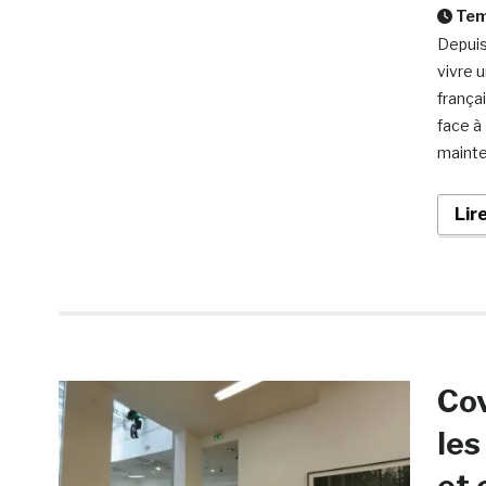
Temp
Depuis
vivre u
frança
face à
mainte
Lir
Cov
les