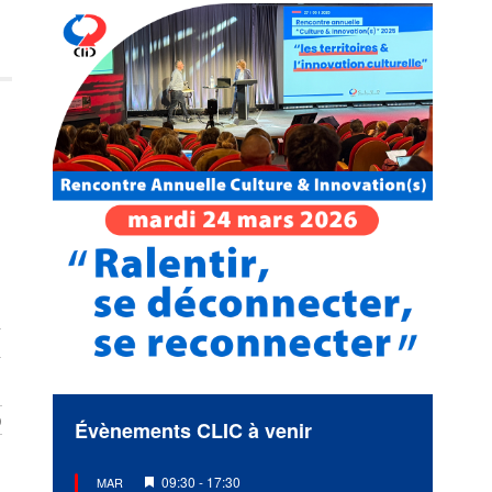
n
b
Évènements CLIC à venir
Mis
09:30
-
17:30
MAR