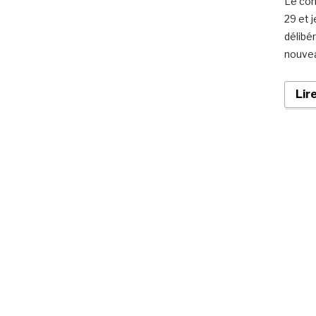
Le con
29 et j
délibér
nouvea
Lir