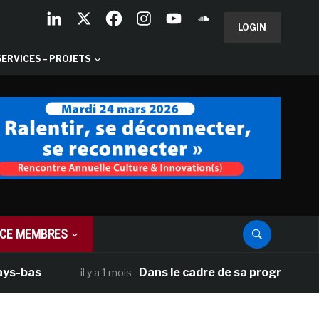
LOGIN
SERVICES – PROJETS
CE MEMBRES
as
Dans le cadre de sa programmation amé
il y a 1 mois