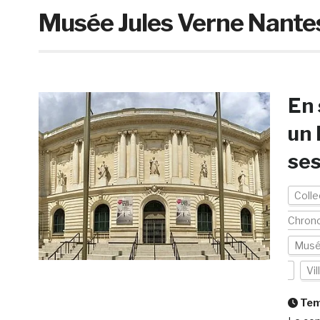
Musée Jules Verne Nante
En
un 
ses
Colle
Chron
Musé
Vi
Temp