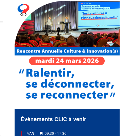
e
Évènements CLIC à venir
Mis
09:30
-
17:30
MAR