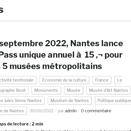
s
 septembre 2022, Nantes lance
Pass unique annuel à 15 ‚¬ pour
 5 musées métropolitains
ctivité territoriale
Economie de la culture
France
Le
ographe Rezé
Monuments
Musée
Musée d'Art Nantes
e Jules Verne Nantes
Muséum de Nantes
Politique publiqu
lle de Nantes
30/06/2022
par
admin
0 commentaire
s de lecture :
2
min