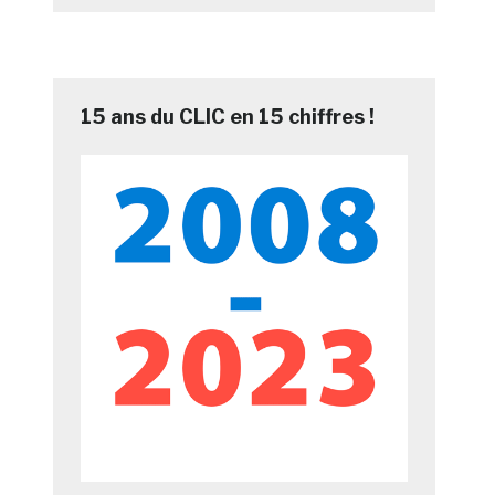
15 ans du CLIC en 15 chiffres !