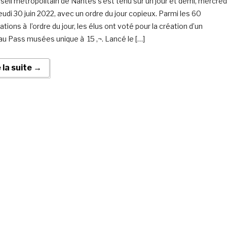
seil métropolitain de Nantes s’est tenu sur un jour et demi, mercred
eudi 30 juin 2022, avec un ordre du jour copieux. Parmi les 60
ations à l’ordre du jour, les élus ont voté pour la création d’un
u Pass musées unique à 15 ‚¬. Lancé le […]
e la suite →