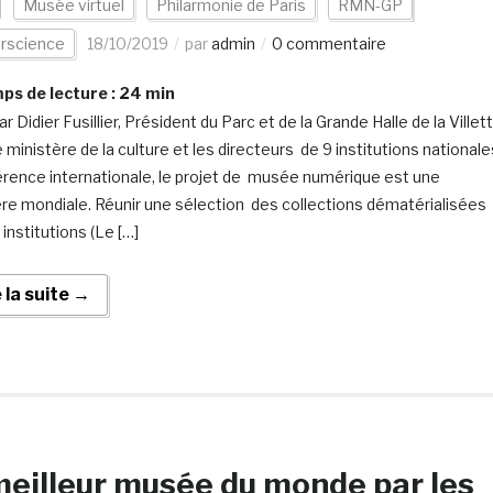
Musée virtuel
Philarmonie de Paris
RMN-GP
erscience
18/10/2019
par
admin
0 commentaire
s de lecture :
24
min
par Didier Fusillier, Président du Parc et de la Grande Halle de la Villet
 ministère de la culture et les directeurs de 9 institutions nationale
érence internationale, le projet de musée numérique est une
re mondiale. Réunir une sélection des collections dématérialisées
institutions (Le […]
e la suite →
meilleur musée du monde par les