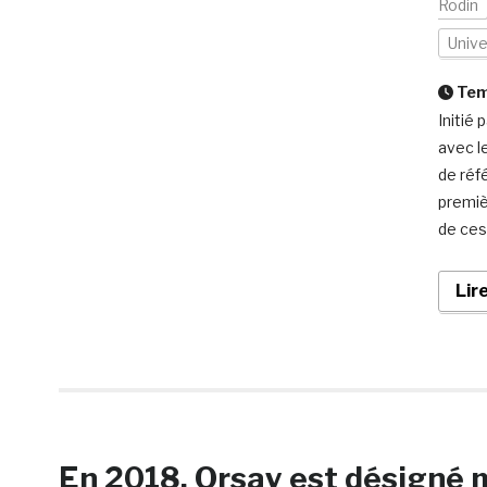
Rodin
Univ
Temp
Initié 
avec le
de réf
premiè
de ces 
Lir
En 2018, Orsay est désigné 