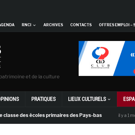
AGENDA
RNCI
ARCHIVES
CONTACTS
OFFRES EMPLOI – 
patrimoine et de la culture
OPINIONS
PRATIQUES
LIEUX CULTURELS
ESPA
se des écoles primaires des Pays-bas
Da
il y a 1 mois