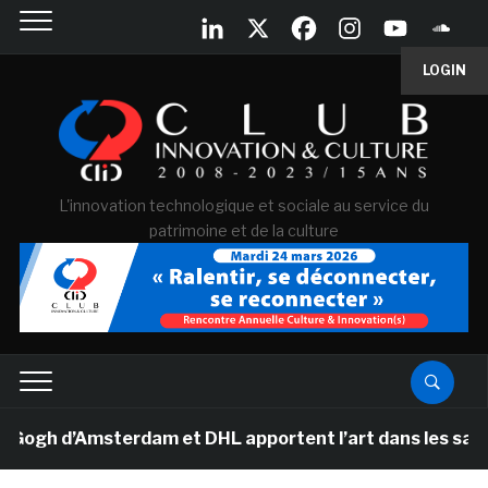
LOGIN
L'innovation technologique et sociale au service du
patrimoine et de la culture
h d’Amsterdam et DHL apportent l’art dans les salles de