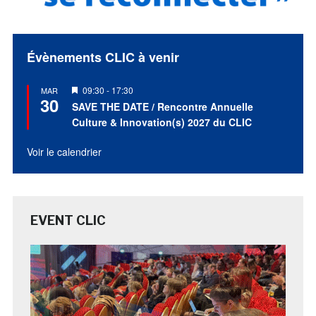
Évènements CLIC à venir
Mis
09:30
-
17:30
MAR
30
en
SAVE THE DATE / Rencontre Annuelle
avant
Culture & Innovation(s) 2027 du CLIC
Voir le calendrier
EVENT CLIC