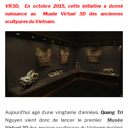
VR3D
.
En octobre 2015, cette initiative a donné
naissance au Musée Virtuel 3D des anciennes
scultpures du Vietnam.
Aujourd’hui agé d’une vingtaine d’années,
Quang Tri
Nguyen vient donc de lancer le premier
Musée
Virtuel 3D
des anciens scultpures du Vietnam destiné