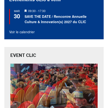
Mis
09:30
-
17:30
MAR
30
en
SAVE THE DATE / Rencontre Annuelle
avant
Culture & Innovation(s) 2027 du CLIC
Voir le calendrier
EVENT CLIC