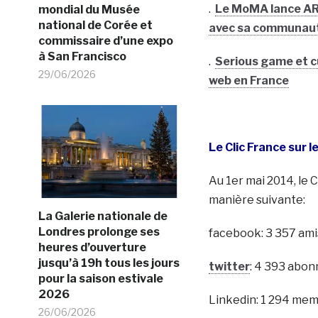
.
Le MoMA lance ART
mondial du Musée
national de Corée et
avec sa communau
commissaire d’une expo
à San Francisco
.
Serious game et cu
29/06/2026
web en France
Le Clic France sur 
Au 1er mai 2014, le C
manière suivante:
La Galerie nationale de
Londres prolonge ses
facebook: 3 357 ami
heures d’ouverture
jusqu’à 19h tous les jours
twitter
: 4 393 abon
pour la saison estivale
2026
Linkedin: 1 294 me
26/06/2026