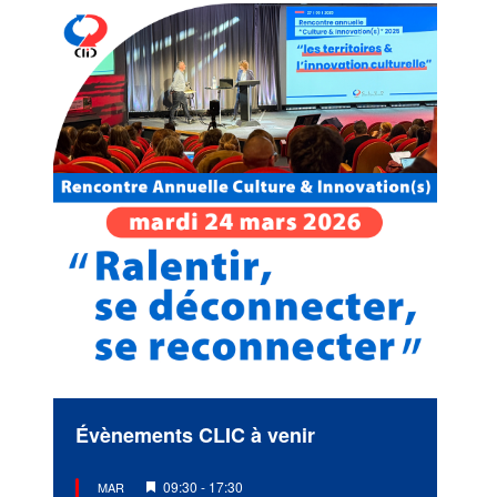
Évènements CLIC à venir
Mis
09:30
-
17:30
MAR