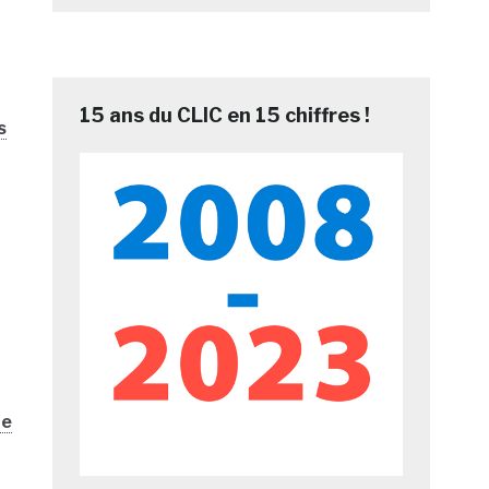
15 ans du CLIC en 15 chiffres !
s
ne