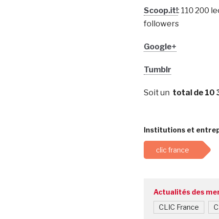
Scoop.it!
: 110 200 l
followers
Google+
Tumblr
Soit un
total de 10
Institutions et entrep
clic france
Actualités des m
CLIC France
C