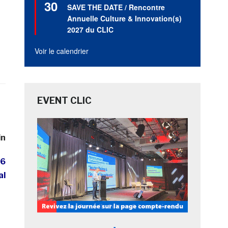
30
en
SAVE THE DATE / Rencontre
avant
Annuelle Culture & Innovation(s)
2027 du CLIC
Voir le calendrier
EVENT CLIC
in
96
al