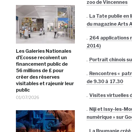
zoo de Vincennes
.
La Tate publie en
du magazine Arts 
.
264 applications m
2014)
Les Galeries Nationales
d’Ecosse recoivent un
.
Portrait chinois 
financement public de
56 millions de £ pour
.
Rencontres « patr
créer des réserves
de 9.30 à 17.30
visitables et rajeunir leur
public
.
Visites virtuelles
01/07/2026
.
Niji et Issy-les-M
numérique » sur Go
.
La Roumanie créé