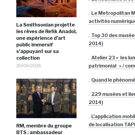
.
Le Metropolitan M
activités numériqu
La Smithsonian projette
les rêves de Refik Anadol,
.
Top 30 des musées 
une expérience d’art
2014)
public immersif
s’appuyant sur sa
.
Atelier 23 « les 
collection
patrimonial » / co
30/06/2026
.
Quand le phénomèn
.
229 musées et lieu
2014)
.
L’application mobi
de localisation TAP
RM, membre du groupe
BTS : ambassadeur