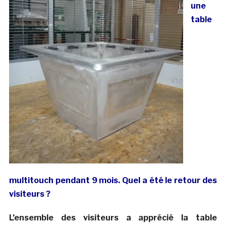
une
table
multitouch pendant 9 mois. Quel a été le retour des
visiteurs ?
L’ensemble des visiteurs a apprécié la table