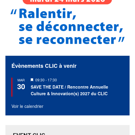
Évènements CLIC à venir
Mis
09:30
-
17:30
MAR
30
en
SAVE THE DATE / Rencontre Annuelle
avant
Culture & Innovation(s) 2027 du CLIC
Voir le calendrier