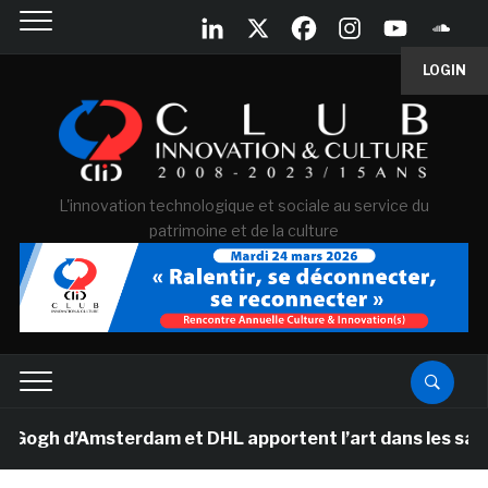
LOGIN
L'innovation technologique et sociale au service du
patrimoine et de la culture
h d’Amsterdam et DHL apportent l’art dans les salles de