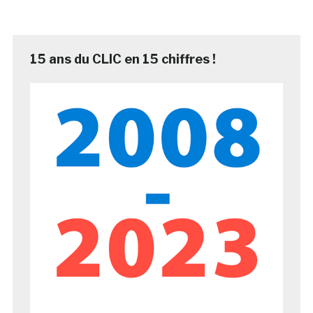
15 ans du CLIC en 15 chiffres !