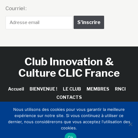
Courriel :
Club Innovation &
Culture CLIC France
Accueil
BIENVENUE !
LE CLUB
MEMBRES
RNCI
CONTACTS
Nous utilisons des cookies pour vous garantir la meilleure
expérience sur notre site. Si vous continuez à utiliser ce
dernier, nous considérerons que vous acceptez l'utilisation des
Copyright © 2026 Club Innovation & Culture CLIC France /
cookies.
Sinapses Conseils
Ok