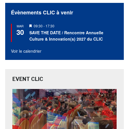
Évènements CLIC à venir
Mis
09:30
-
17:30
MAR
30
en
SAVE THE DATE / Rencontre Annuelle
avant
Culture & Innovation(s) 2027 du CLIC
Voir le calendrier
EVENT CLIC