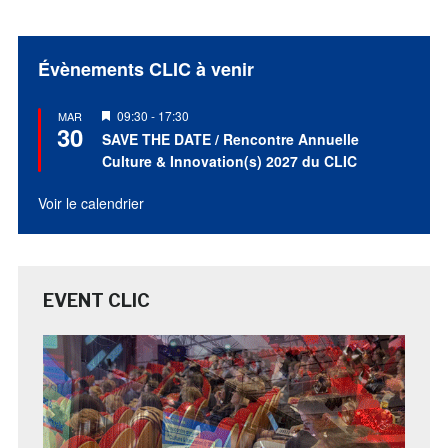
Évènements CLIC à venir
Mis
09:30
-
17:30
MAR
30
en
SAVE THE DATE / Rencontre Annuelle
avant
Culture & Innovation(s) 2027 du CLIC
Voir le calendrier
EVENT CLIC