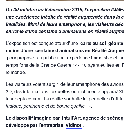
Du 30 octobre au 6 décembre 2018, l’exposition IMMER
une expérience inédite de réalité augmentée dans la co
Invalides. Muni de leurs smartphone, les visiteurs décou
enrichie d’une centaine d’animations en réalité augment
L’exposition est conçue atour d’une
carte au sol géante de
moins d’une centaine d’animations en Réalité Augmenté
pour proposer au public une expérience immersive et ludiq
temps forts de la Grande Guerre 14- 18 ayant eu lieu en Fra
le monde.
Les visiteurs voient surgir de leur smartphone des avions e
3D, des informations textuelles ou multimédia apparaà®tront
leur déplacement. La réalité souhaite ici permettre d’offrir
« 
ludique, pertinente et de bonne qualité »
.
Le dispositif imaginé par
Intuit’Art
, agence de scénogra
développé par l’entreprise
Vidinoti
.