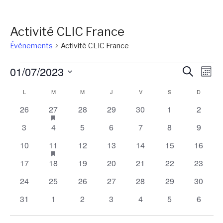
Activité CLIC France
Évènements
Activité CLIC France
Évènements
Reche
Na
01/07/2023
Recherch
Mois
de
et
Sélectionnez
Calendrier
L
LUNDI
M
MARDI
M
MERCREDI
J
JEUDI
V
VENDREDI
S
SAMEDI
D
DIMANC
vu
une
naviga
Év
de
0
1
has
0
0
0
0
0
26
27
28
29
30
1
2
date.
de
featured
évènements
évènement
évènements
évènements
évènements
évènements
évènem
Évènements
0
0
0
0
0
0
0
3
4
5
6
7
8
9
évènements
vues
évènements
évènements
évènements
évènements
évènements
évènements
évènem
0
1
has
0
0
0
0
0
10
11
12
13
14
15
16
Évène
featured
évènements
évènement
évènements
évènements
évènements
évènements
évènem
0
0
0
0
0
0
0
17
18
19
20
21
22
23
évènements
évènements
évènements
évènements
évènements
évènements
évènements
évènem
0
0
0
0
0
0
0
24
25
26
27
28
29
30
évènements
évènements
évènements
évènements
évènements
évènements
évènem
0
0
0
0
0
0
0
31
1
2
3
4
5
6
évènements
évènements
évènements
évènements
évènements
évènements
évènem